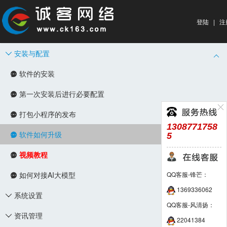
登陆
|
注
安装与配置

软件的安装

第一次安装后进行必要配置

打包小程序的发布

1308771758
软件如何升级
5

视频教程

如何对接AI大模型
QQ客服-锋芒：

1369336062
系统设置

QQ客服-风清扬：
资讯管理

22041384