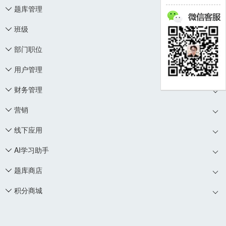
题库管理

班级

部门职位

用户管理

财务管理

营销

线下应用

AI学习助手

题库商店

积分商城
